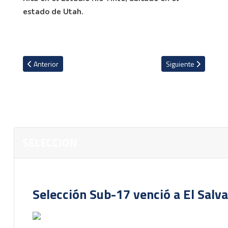
estado de Utah.
Artículo anterior: 72,7% de los jugadores titulares de Costa Rica 
Artículo siguiente: C
Anterior
Siguiente
SELECCION
Selección Sub-17 venció a El Salv