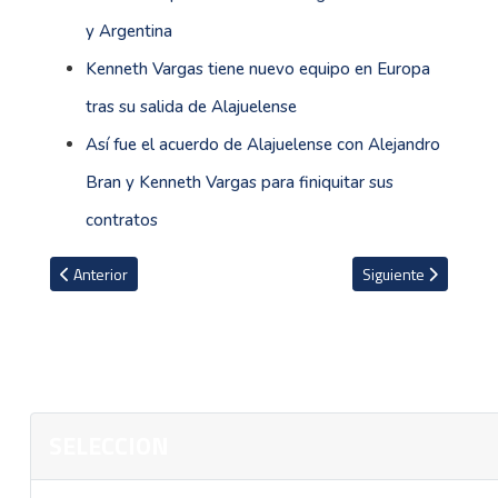
y Argentina
Kenneth Vargas tiene nuevo equipo en Europa
tras su salida de Alajuelense
Así fue el acuerdo de Alajuelense con Alejandro
Bran y Kenneth Vargas para finiquitar sus
contratos
Artículo anterior: Selección Preolímpica de Costa Rica le gana a Cu
Artículo siguiente: 
Anterior
Siguiente
SELECCION