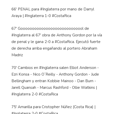
66' PENAL para #Inglaterra por mano de Darryl
Araya | #Inglaterra 1-0 #CostaRica
67' Goooooooooooooooooooooooooool de
#Inglaterra al 67' obra de Anthony Gordon por la vía
de penal y le gana 2-0 a #CostaRica. Ejecutó fuerte
de derecha arriba engañando al portero Abraham
Madriz
70' Cambios en #Inglaterra salen Elliot Anderson -
Ezri Konsa - Nico O´Reilly - Anthony Gordon - Jude
Bellingham y entran Kobbie Mainoo - Dan Burn -
Jarell Quansah - Marcus Rashford - Ollie Watkins |
#Inglaterra 2-0 #CostaRica
75' Amarilla para Cristopher Núñez (Costa Rica) |
#Inglaterra 2-0 #CostaRica