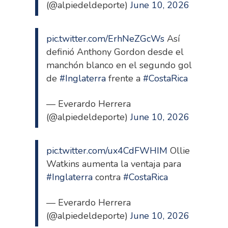
(@alpiedeldeporte)
June 10, 2026
pic.twitter.com/ErhNeZGcWs
Así
definió Anthony Gordon desde el
manchón blanco en el segundo gol
de
#Inglaterra
frente a
#CostaRica
— Everardo Herrera
(@alpiedeldeporte)
June 10, 2026
pic.twitter.com/ux4CdFWHIM
Ollie
Watkins aumenta la ventaja para
#Inglaterra
contra
#CostaRica
— Everardo Herrera
(@alpiedeldeporte)
June 10, 2026