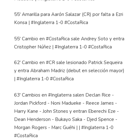
55' Amarilla para Aarón Salazar (CR) por falta a Ezri
Konsa | #Inglaterra 1-0 #CostaRica
55' Cambio en #CostaRica sale Andrey Soto y entra
Cristopher Núñez | #Inglaterra 1-0 #CostaRica
62' Cambio en #CR sale lesionado Patrick Sequeira
y entra Abraham Madriz (debut en selección mayor)
| #Inglaterra 1-0 #CostaRica
63' Cambios en #Inglaterra salen Declan Rice -
Jordan Pickford - Noni Madueke - Reece James -
Harry Kane - John Stones y entran Eberechi Eze -
Dean Henderson - Bukayo Saka - Djed Spence -
Morgan Rogers - Marc Guéhi | | #Inglaterra 1-0
#CostaRica