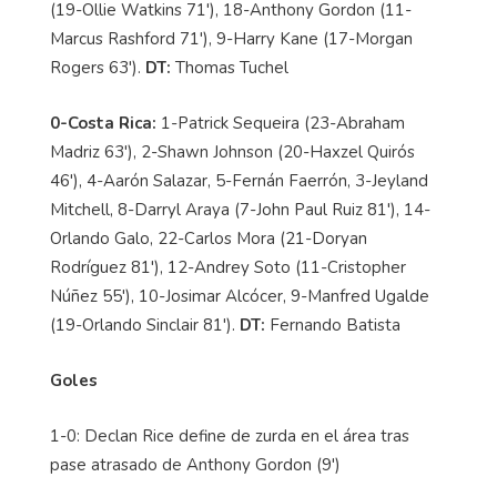
(19-Ollie Watkins 71'), 18-Anthony Gordon (11-
Marcus Rashford 71'), 9-Harry Kane (17-Morgan
Rogers 63').
DT:
Thomas Tuchel
0-Costa Rica:
1-Patrick Sequeira (23-Abraham
Madriz 63'), 2-Shawn Johnson (20-Haxzel Quirós
46'), 4-Aarón Salazar, 5-Fernán Faerrón, 3-Jeyland
Mitchell, 8-Darryl Araya (7-John Paul Ruiz 81'), 14-
Orlando Galo, 22-Carlos Mora (21-Doryan
Rodríguez 81'), 12-Andrey Soto (11-Cristopher
Núñez 55'), 10-Josimar Alcócer, 9-Manfred Ugalde
(19-Orlando Sinclair 81').
DT:
Fernando Batista
Goles
1-0: Declan Rice define de zurda en el área tras
pase atrasado de Anthony Gordon (9')