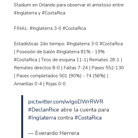
Stadium en Orlando para observar el amistoso entre
#Inglaterra y #CostaRica
FINAL: #Inglaterra 3-0 #CostaRica
Estadísticas 2do tiempo: #Inglaterra 3-0 #CostaRica
| Posesión de balón #Inglaterra 81% - 19%
#CostaRica | Tiros de esquina 11-1| Remates 28-1 |
Remates directos 8-0 | Faltas 7-24 | Pases 552-130
| Pases completados 501 (90%) - 74 (56%) |
Amarillas 0-4 | Rojas 0-0
pic.twitter.com/wIgoDWrRWR
#DeclanRice
abre la cuenta para
#Inglaterra
contra
#CostaRica
— Everardo Herrera