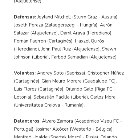
(Alajuelense)
Defensas:
Jeyland Mitchell (Sturm Graz - Austria),
Joseth Peraza (Zalaegerszegi - Hungría), Aarón
Salazar (Alajuelense), Darril Araya (Herediano),
Fernán Faerron (Cartaginés), Haxzel Quirós
(Herediano), John Paul Ruiz (Alajuelense), Shawn
Johnson (Liberia), Farbod Samadian (Alajuelense)
Volantes:
Andrey Soto (Saprissa), Cristopher Núñez
(Cartaginés), Gian Mauro Morera (Guadalupe FC),
Luis Flores (Cartaginés), Orlando Galo (Riga FC -
Letonia), Sebastián Padilla (Liberia), Carlos Mora
(Universitatea Craiova - Rumanía),
Delanteros:
Álvaro Zamora (Académico Viseu FC -
Portugal), Josimar Alcócer (Westerlo - Bélgica),
Manfred Ugalde (Spartak Moscú - Rusia), Orlando