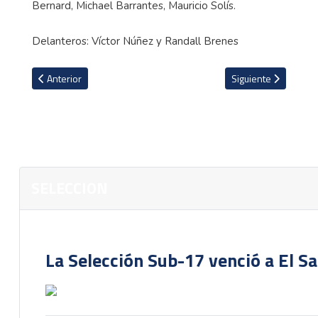
Bernard, Michael Barrantes, Mauricio Solís.
Delanteros: Víctor Núñez y Randall Brenes
Artículo anterior: Costa Rica le gana duelo de Leyendas a Hondur
Artículo siguiente: 
Anterior
Siguiente
SELECCION
La Selección Sub-17 venció a El S