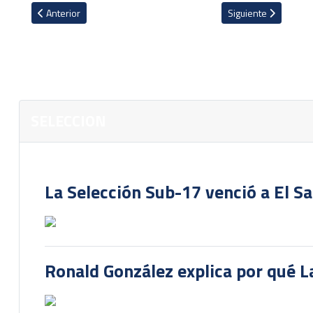
Artículo anterior: Fedefútbol confirma salida de Ignacio Hierro
Artículo siguiente: S
Anterior
Siguiente
SELECCION
La Selección Sub-17 venció a El S
Ronald González explica por qué La