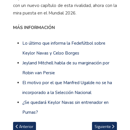
con un nuevo capítulo de esta rivalidad, ahora con la
mira puesta en el Mundial 2026.
MÁS INFORMACIÓN
Lo último que informa la Fedefútbol sobre
Keylor Navas y Celso Borges
Jeyland Mitchell habla de su marginación por
Robin van Persie
El motivo por el que Manfred Ugalde no se ha
incorporado a la Selección Nacional
¿Se quedará Keylor Navas sin entrenador en
Pumas?
Artículo anterior: Costa Rica buscará romper la fortaleza de Reina
Artículo siguiente: 
Anterior
Siguiente