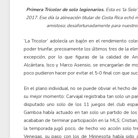
Primera Tricolor de solo legionarios.
Esta es ‘la Sel
2017. Ese día la alineación titular de Costa Rica echó
amistoso; desafortunadamente para nuestros 
‘La Tricolor’ adolecía un bajón en el rendimiento cole
poder triunfar, precisamente los últimos tres de la eli
excepción, por lo que figuras de la calidad de And
Alcántara, Isco y Marco Asensio, se encargarían de mon
poco pudieron hacer por evitar el 5-0 final con que s
En el plano individual, no se puede obviar el hecho d
su mejor momento: Carvajal registraba tan solo un par
disputado uno solo de los 11 juegos del club españ
Gamboa había actuado en tan solo un partido de los 
acababan de terminar participación en la MLS; Cristian,
la temporada jugó poco, de hecho vio acción solo tr
Venegas, su paso con los de Minnesota había sido al