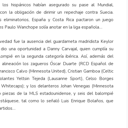
, los hispánicos habían asegurado su pase al Mundial,
con la obligación de dirimir un repechaje contra Suecia.
s eliminatorios, España y Costa Rica pactaron un juego
s Paulo Wanchope solía anotar en la liga española…
novedad fue la ausencia del guardameta madridista Keylor
 dio una oportunidad a Danny Carvajal, quien cumplía su
lompié en la segunda categoría ibérica. Así, además del
a alineación los zagueros Óscar Duarte (RCD Español de
ancisco Calvo (Minnesota United), Cristian Gamboa (Celtic
lantes Yeltsin Tejeda (Lausanne Sport), Celso Borges
r Whitecaps); y los delanteros Johan Venegas (Minnesota
o piezas de la MLS estadounidense, y seis del balompié
estáquese, tal como lo señaló Luis Enrique Bolaños, que
artidos…