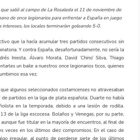
e’ que salió al campo de La Rosaleda el 11 de noviembre de
 mano de once legionarios para enfrentar a España en juego
intereses, los locales terminarían goleando 5-0.
ctivo que la hacía acumular tres partidos consecutivos sin
minatoria. Y contra España, desafortunadamente, no sería la
rés Iniesta, Álvaro Morata, David ‘Chino’ Silva, Thiago
tarles un baile a nuestros once legionarios ticos, quienes
ucumbimos esa vez.
e que algunos seleccionados costarricenses no atravesaban
 de partidos en la liga de plata española; Duarte no había
olista en la temporada, debido a una lesión de rodilla.
13 de la liga escocesa. Bolaños y Venegas, por su parte,
 aunque fue titular en la mayoría de encuentros, al final de
es veces en los últimos diez compromisos. En el caso de
go irregular, al punto de perderse siete de los últimos