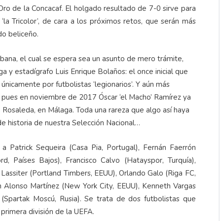
ro de la Concacaf. El holgado resultado de 7-0 sirve para
‘la Tricolor’, de cara a los próximos retos, que serán más
do beliceño.
bana, el cual se espera sea un asunto de mero trámite,
ga y estadígrafo Luis Enrique Bolaños: el once inicial que
únicamente por futbolistas ‘legionarios’. Y aún más
sa, pues en noviembre de 2017 Óscar ‘el Macho’ Ramírez ya
 Rosaleda, en Málaga. Toda una rareza que algo así haya
e historia de nuestra Selección Nacional…
 a Patrick Sequeira (Casa Pia, Portugal), Fernán Faerrón
ord, Países Bajos), Francisco Calvo (Hatayspor, Turquía),
 Lassiter (Portland Timbers, EEUU), Orlando Galo (Riga FC,
án Alonso Martínez (New York City, EEUU), Kenneth Vargas
(Spartak Moscú, Rusia). Se trata de dos futbolistas que
primera división de la UEFA.