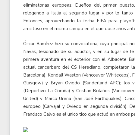
eliminatorias europeas. Dueños del primer puesto
relegando a Italia al segundo lugar y por lo tanto 
Entonces, aprovechando la fecha FIFA para playoff
amistoso en el mismo campo en el que doce años ante
Óscar Ramírez hizo su convocatoria, cuya principal 
Navas, lesionado de su aductor, y en su lugar se le
primera aventura en el exterior con el Albacete Ba
actual cancerbero del CS Herediano, completaron l
Barcelona), Kendall Waston (Vancouver Whitecaps), Fr
Glasgow) y Bryan Oviedo (Sunderland AFC); los vo
(Deportivo La Coruña) y Cristian Bolaños (Vancouve
United) y Marco Ureña (San José Earthquakes). Cinc
europeo (Carvajal y Oviedo en segunda división). D
Francisco Calvo es el único tico que actuó en ambos p