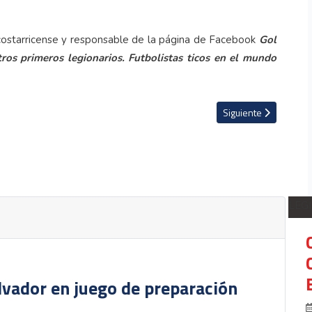
 costarricense y responsable de la página de Facebook
Gol
ros primeros legionarios. Futbolistas ticos en el mundo
e para confirmar su clasificación a la Copa Oro
Artículo siguiente: B
Siguiente
LEG
lvador en juego de preparación