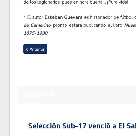
de los legionarios, pues en hora buena… ¡Pura vida!
* El autor
Esteban Guevara
es historiador de fútbol
de Camerino
; pronto estará publicando el libro
Nuest
1875-1990
.
Artículo anterior: VIDEO: Costa Rica se da un festín ante Belic
Anterior
SELECCION
Selección Sub-17 venció a El Sa