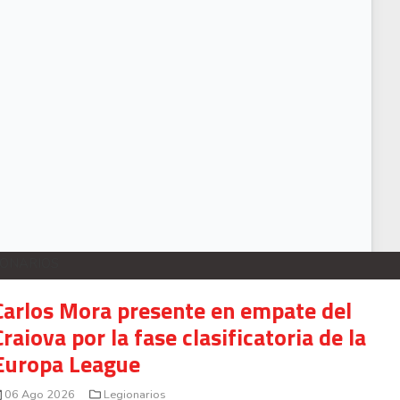
uena labor de Panamá en la Liga de Naciones trae consecuencias a Costa Ric
IONARIOS
Carlos Mora presente en empate del
Craiova por la fase clasificatoria de la
Europa League
06 Ago 2026
Legionarios