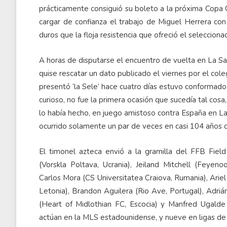
prácticamente consiguió su boleto a la próxima Copa O
cargar de confianza el trabajo de Miguel Herrera con 
duros que la floja resistencia que ofreció el selecciona
A horas de disputarse el encuentro de vuelta en La Sa
quise rescatar un dato publicado el viernes por el cole
presentó ‘la Sele’ hace cuatro días estuvo conformado 
curioso, no fue la primera ocasión que sucedía tal co
lo había hecho, en juego amistoso contra España en La
ocurrido solamente un par de veces en casi 104 años d
El timonel azteca envió a la gramilla del FFB Field
(Vorskla Poltava, Ucrania), Jeiland Mitchell (Feyeno
Carlos Mora (CS Universitatea Craiova, Rumania), Ariel
Letonia), Brandon Aguilera (Rio Ave, Portugal), Adri
(Heart of Midlothian FC, Escocia) y Manfred Ugalde 
actúan en la MLS estadounidense, y nueve en ligas de 