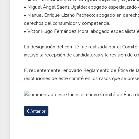
•⁠ ⁠Miguel Ángel Sáenz Ugalde: abogado especializado 
•⁠ ⁠Manuel Enrique Lizano Pacheco: abogado en derecho
derechos del consumidor y competencia.
•⁠ ⁠Víctor Hugo Fernández Mora: abogado especialista en
La designación del comité fue realizada por el Comité
incluyó la recepción de candidaturas y la revisión de c
El recientemente renovado Reglamento de Ética de la 
resoluciones de este comité en los casos que se pres
Artículo anterior: Mexicano Miguel 'Piojo' Herrera a un paso d
Anterior