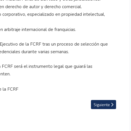
en derecho de autor y derecho comercial.
 corporativo, especializado en propiedad intelectual,
 arbitraje internacional de franquicias.
 Ejecutivo de la FCRF tras un proceso de selección que
redenciales durante varias semanas.
FCRF será el instrumento legal que guiará las
enten.
e ser el técnico de la Selección Nacional
Artículo siguiente: E
Siguiente