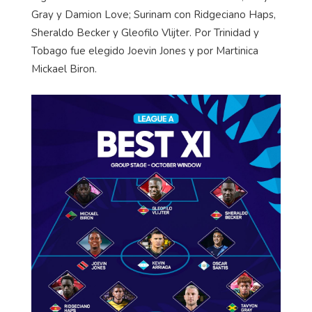
Gray y Damion Love; Surinam con Ridgeciano Haps,
Sheraldo Becker y Gleofilo Vlijter. Por Trinidad y
Tobago fue elegido Joevin Jones y por Martinica
Mickael Biron.