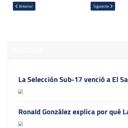
Artículo anterior: VIDEO: Costa Rica sufrió para salir con un punto 
Artículo siguiente: L
Anterior
Siguiente
SELECCION
La Selección Sub-17 venció a El S
Ronald González explica por qué La