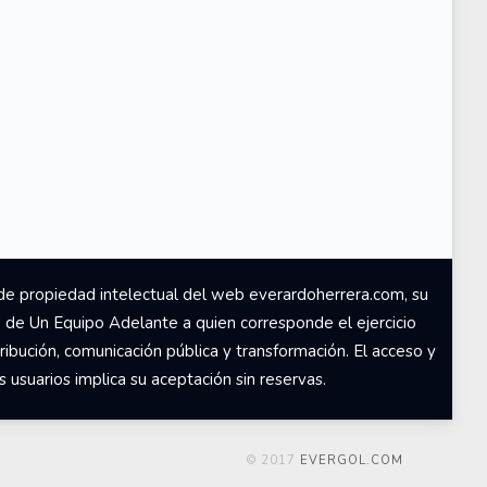
de propiedad intelectual del web everardoherrera.com, su
d de Un Equipo Adelante a quien corresponde el ejercicio
ribución, comunicación pública y transformación. El acceso y
usuarios implica su aceptación sin reservas.
© 2017
EVERGOL.COM