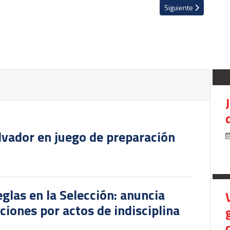
parar juego ante Surinam
Artículo siguiente: L
Siguiente
LEG
lvador en juego de preparación
glas en la Selección: anuncia
iones por actos de indisciplina