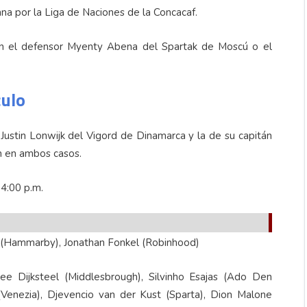
na por la Liga de Naciones de la Concacaf.
tán el defensor Myenty Abena del Spartak de Moscú o el
culo
 Justin Lonwijk del Vigord de Dinamarca y la de su capitán
n en ambos casos.
 4:00 p.m.
 (Hammarby), Jonathan Fonkel (Robinhood)
 Dijksteel (Middlesbrough), Silvinho Esajas (Ado Den
Venezia), Djevencio van der Kust (Sparta), Dion Malone