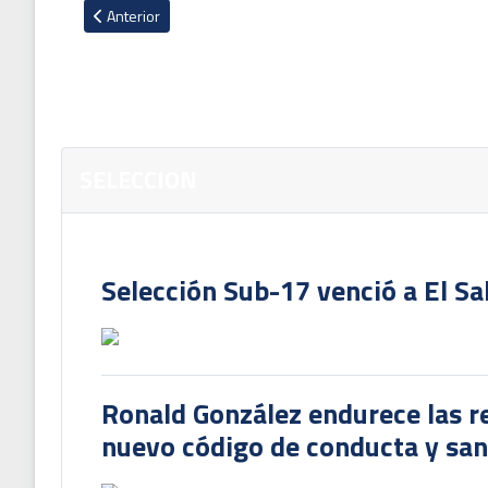
Artículo anterior: 'La Sele' cuenta con 11 sparrings para pre
Anterior
SELECCION
Selección Sub-17 venció a El Sa
Ronald González endurece las re
nuevo código de conducta y sanc