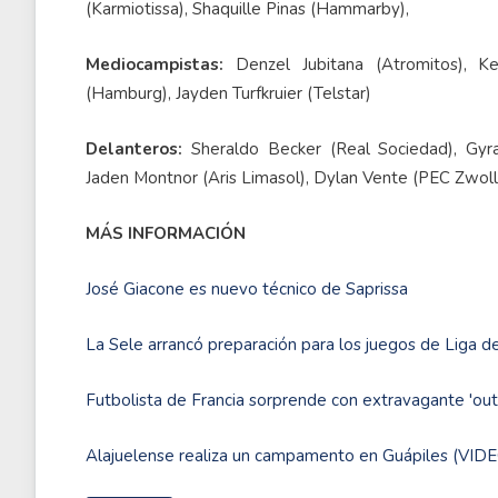
(Karmiotissa), Shaquille Pinas (Hammarby),
Mediocampistas:
Denzel Jubitana (Atromitos), K
(Hamburg), Jayden Turfkruier (Telstar)
Delanteros:
Sheraldo Becker (Real Sociedad), Gyran
Jaden Montnor (Aris Limasol), Dylan Vente (PEC Zwolle
MÁS INFORMACIÓN
José Giacone es nuevo técnico de Saprissa
La Sele arrancó preparación para los juegos de Liga d
Futbolista de Francia sorprende con extravagante 'outfi
Alajuelense realiza un campamento en Guápiles (VID