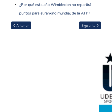
¿Por qué este año Wimbledon no repartirá
puntos para el ranking mundial de la ATP?
Artículo anterior: Australia impone nuevo récord mundial en los 4x
Artículo siguiente: 
Anterior
Siguiente