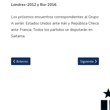
Londres-2012 y Rio-2016.
Los próximos encuentros correspondientes al Grupo
A serán: Estados Unidos ante Irán y República Checa
ante Francia. Todos los partidos se disputarán en
Saitama.
Artículo anterior: Simone Biles debutó en Tokio pero Estados Unid
Artículo siguiente: 
Anterior
Siguiente