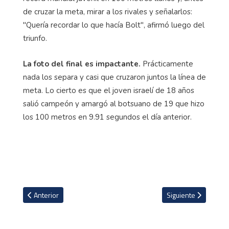
de cruzar la meta, mirar a los rivales y señalarlos:
"Quería recordar lo que hacía Bolt", afirmó luego del
triunfo.
La foto del final es impactante.
Prácticamente
nada los separa y casi que cruzaron juntos la línea de
meta. Lo cierto es que el joven israelí de 18 años
salió campeón y amargó al botsuano de 19 que hizo
los 100 metros en 9.91 segundos el día anterior.
Artículo anterior: Marchista tica Sharon Herrera fue la cuarta mej
Artículo siguiente: 
Anterior
Siguiente