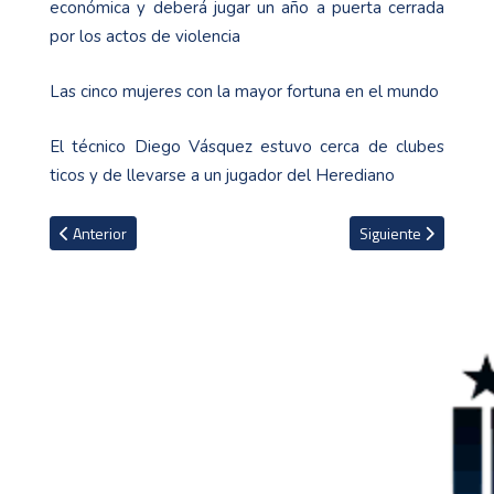
económica y deberá jugar un año a puerta cerrada
por los actos de violencia
Las cinco mujeres con la mayor fortuna en el mundo
El técnico Diego Vásquez estuvo cerca de clubes
ticos y de llevarse a un jugador del Herediano
Artículo anterior: Tiger Woods ingresa al Salón de la Fama del golf
Artículo siguiente: 
Anterior
Siguiente