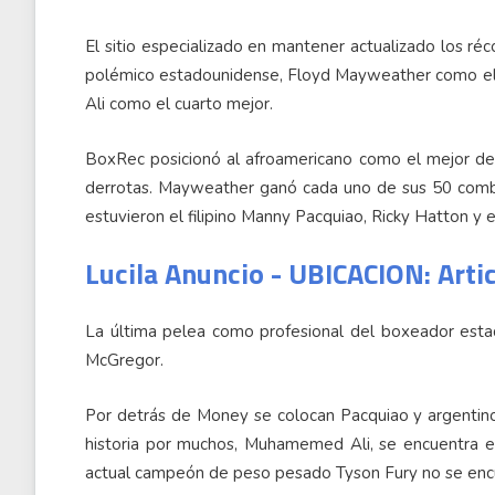
El sitio especializado en mantener actualizado los r
polémico estadounidense, Floyd Mayweather como el m
Ali como el cuarto mejor.
BoxRec posicionó al afroamericano como el mejor de l
derrotas. Mayweather ganó cada uno de sus 50 comba
estuvieron el filipino Manny Pacquiao, Ricky Hatton y 
Lucila Anuncio - UBICACION: Arti
La última pelea como profesional del boxeador estad
McGregor.
Por detrás de Money se colocan Pacquiao y argentino
historia por muchos, Muhamemed Ali, se encuentra e
actual campeón de peso pesado Tyson Fury no se encu