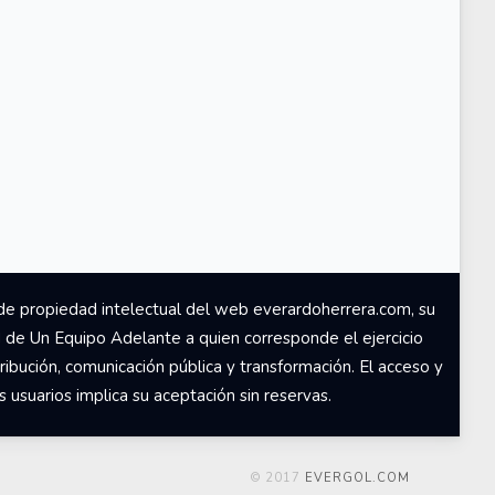
de propiedad intelectual del web everardoherrera.com, su
d de Un Equipo Adelante a quien corresponde el ejercicio
ribución, comunicación pública y transformación. El acceso y
usuarios implica su aceptación sin reservas.
© 2017
EVERGOL.COM