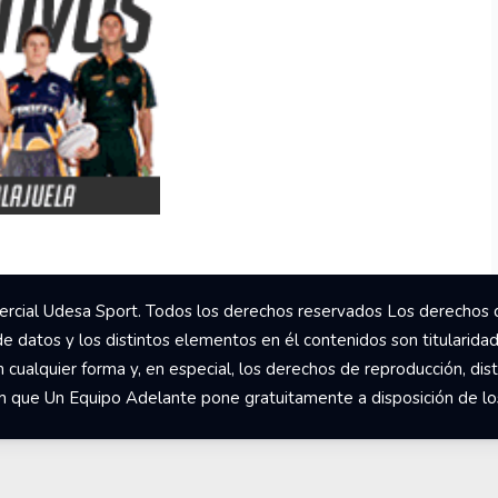
rcial Udesa Sport. Todos los derechos reservados Los derechos 
de datos y los distintos elementos en él contenidos son titularida
ualquier forma y, en especial, los derechos de reproducción, dist
om que Un Equipo Adelante pone gratuitamente a disposición de los 