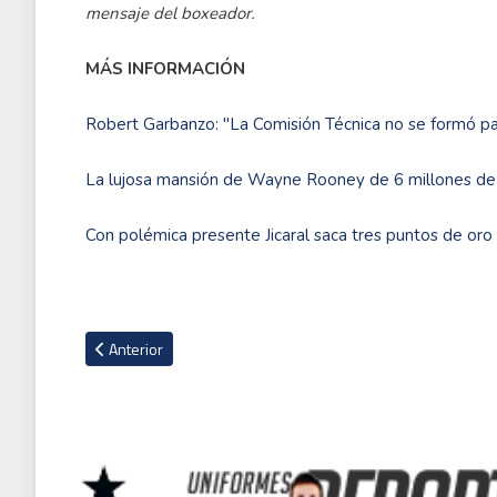
mensaje del boxeador.
MÁS INFORMACIÓN
Robert Garbanzo: ''La Comisión Técnica no se formó pa
La lujosa mansión de Wayne Rooney de 6 millones de 
Con polémica presente Jicaral saca tres puntos de oro 
Artículo anterior: Bravos y Astros inician este martes el camin
Anterior