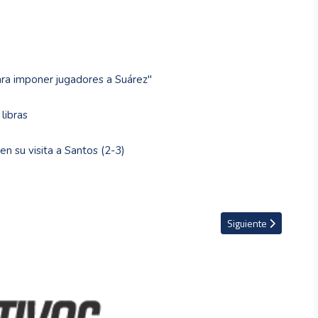
ra imponer jugadores a Suárez''
libras
en su visita a Santos (2-3)
o por el título de Serie Mundial
Artículo siguiente: B
Siguiente