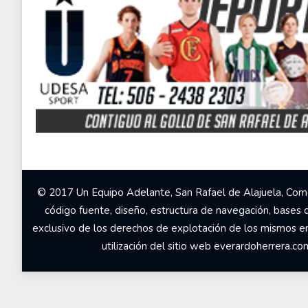
© 2017 Un Equipo Adelante, San Rafael de Alajuela, Come
código fuente, diseño, estructura de navegación, bases 
exclusivo de los derechos de explotación de los mismos en c
utilización del sitio web everardoherrera.c