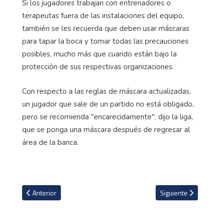
Si los jugadores trabajan con entrenadores o
terapeutas fuera de las instalaciones del equipo,
también se les recuerda que deben usar máscaras
para tapar la boca y tomar todas las precauciones
posibles, mucho más que cuando están bajo la
protección de sus respectivas organizaciones.
Con respecto a las reglas de máscara actualizadas,
un jugador que sale de un partido no está obligado,
pero se recomienda "encarecidamente", dijo la liga,
que se ponga una máscara después de regresar al
área de la banca.
Artículo anterior: Conozca como Adidas y Nike invierten 3 mil mill
Artículo siguiente: 
Anterior
Siguiente