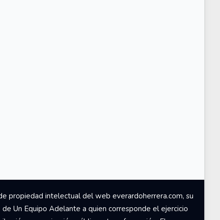
de propiedad intelectual del web everardoherrera.com, su
d de Un Equipo Adelante a quien corresponde el ejercicio