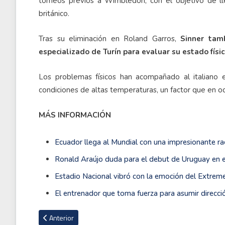
torneos previos a Wimbledon, con el objetivo de ll
británico.
Tras su eliminación en Roland Garros,
Sinner tam
especializado de Turín para evaluar su estado físic
Los problemas físicos han acompañado al italiano 
condiciones de altas temperaturas, un factor que en o
MÁS INFORMACIÓN
Ecuador llega al Mundial con una impresionante ra
Ronald Araújo duda para el debut de Uruguay en e
Estadio Nacional vibró con la emoción del Extre
El entrenador que toma fuerza para asumir dirección
Artículo anterior: VIDEO: San Antonio Spurs gana en New York 
Anterior