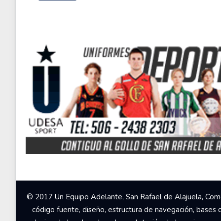
© 2017 Un Equipo Adelante, San Rafael de Alajuela, Come
código fuente, diseño, estructura de navegación, bases 