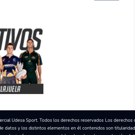
rcial Udesa Sport. Todos los derechos reservados Los derechos 
de datos y los distintos elementos en él contenidos son titularida