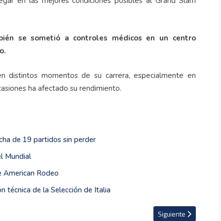
egar en las mejores condiciones posibles al Grand Slam
bién se sometió a controles médicos en un centro
o.
en distintos momentos de su carrera, especialmente en
casiones ha afectado su rendimiento.
cha de 19 partidos sin perder
l Mundial
me American Rodeo
 técnica de la Selección de Italia
y acortan distancia ante Knicks en final de la NBA
Artículo siguiente: Zv
Siguiente