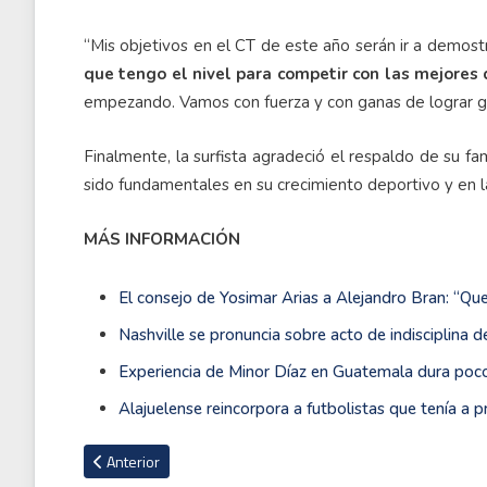
“Mis objetivos en el CT de este año serán ir a demostr
que tengo el nivel para competir con las mejores 
empezando. Vamos con fuerza y con ganas de lograr gr
Finalmente, la surfista agradeció el respaldo de su fa
sido fundamentales en su crecimiento deportivo y en l
MÁS INFORMACIÓN
El consejo de Yosimar Arias a Alejandro Bran: “Que
Nashville se pronuncia sobre acto de indisciplina 
Experiencia de Minor Díaz en Guatemala dura poco y
Alajuelense reincorpora a futbolistas que tenía a
Artículo anterior: Roland Garros se queda sin el número 1 
Anterior