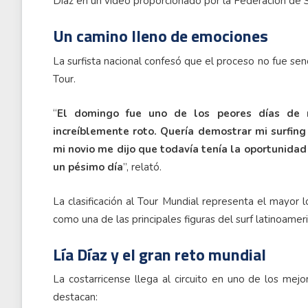
Díaz en un video proporcionado por la Federación de S
Un camino lleno de emociones
La surfista nacional confesó que el proceso no fue senc
Tour.
“
El domingo fue uno de los peores días de m
increíblemente roto. Quería demostrar mi surfing
mi novio me dijo que todavía tenía la oportunida
un pésimo día
”, relató.
La clasificación al Tour Mundial representa el mayor 
como una de las principales figuras del surf latinoamer
Lía Díaz y el gran reto mundial
La costarricense llega al circuito en uno de los mej
destacan: