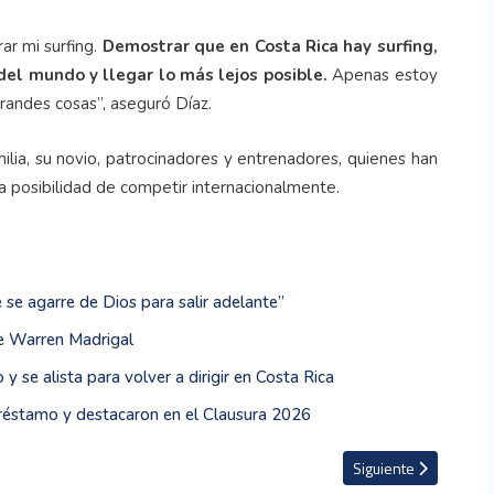
ar mi surfing.
Demostrar que en Costa Rica hay surfing,
del mundo y llegar lo más lejos posible.
Apenas estoy
andes cosas”, aseguró Díaz.
milia, su novio, patrocinadores y entrenadores, quienes han
a posibilidad de competir internacionalmente.
 se agarre de Dios para salir adelante”
de Warren Madrigal
 se alista para volver a dirigir en Costa Rica
 préstamo y destacaron en el Clausura 2026
del mundo: Jannik Sinner eliminado en segunda ronda
Artículo siguiente: L
Siguiente