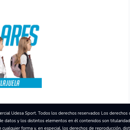
rcial Udesa Sport. Todos los derechos reservados Los derechos 
de datos y los distintos elementos en él contenidos son titularida
ualquier forma y, en especial, los derechos de reproducción, dist