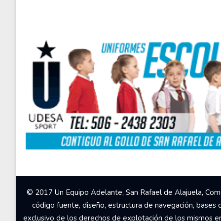
© 2017 Un Equipo Adelante, San Rafael de Alajuela, Come
código fuente, diseño, estructura de navegación, bases 
exclusivo de los derechos de explotación de los mismos en c