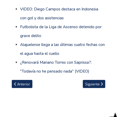
VIDEO: Diego Campos destaca en Indonesia
con gol y dos asistencias
Futbolista de la Liga de Ascenso detenido por
grave delito
Alajuelense llega a las últimas cuatro fechas con
el agua hasta el cuello
¿Renovará Mariano Torres con Saprissa?:
"Todavía no he pensado nada" (VIDEO)
Artículo anterior: Yokasta Valle confirma pelea por título mundial
Artículo siguiente: I
Anterior
Siguiente