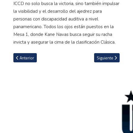
ICCD no solo busca la victoria, sino también impulsar
la visibilidad y el desarrollo del ajedrez para
personas con discapacidad auditiva a nivel
panamericano. Todos los ojos están puestos en la
Mesa 1, donde Kane Navas busca seguir su racha
invicta y asegurar la cima de la clasificación Clásica.
Artículo anterior: Costa Rica impone legado y juventud en el ajed
Artículo siguiente: 
Anterior
Siguiente