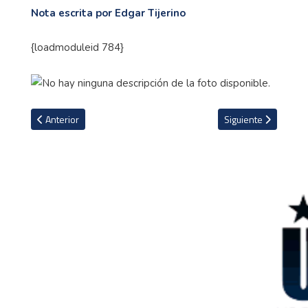
Nota escrita por Edgar Tijerino
{
loadmoduleid
784}
Artículo anterior: Las 5 Series Mundiales más épicas de la historia
Artículo siguiente: 
Anterior
Siguiente