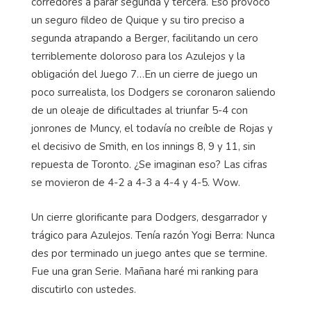
corredores a parar segunda y tercera. Eso provocó
un seguro fildeo de Quique y su tiro preciso a
segunda atrapando a Berger, facilitando un cero
terriblemente doloroso para los Azulejos y la
obligación del Juego 7…En un cierre de juego un
poco surrealista, los Dodgers se coronaron saliendo
de un oleaje de dificultades al triunfar 5-4 con
jonrones de
Muncy
, el todavía no creíble de Rojas y
el decisivo de Smith, en los innings 8, 9 y 11, sin
repuesta de Toronto. ¿Se imaginan eso? Las cifras
se movieron de 4-2 a 4-3 a 4-4 y 4-5.
Wow
.
Un cierre
glorificante
para Dodgers, desgarrador y
trágico para Azulejos. Tenía razón
Yogi
Berra: Nunca
des por terminado un juego antes que se termine.
Fue una gran Serie. Mañana haré mi ranking para
discutirlo con ustedes.