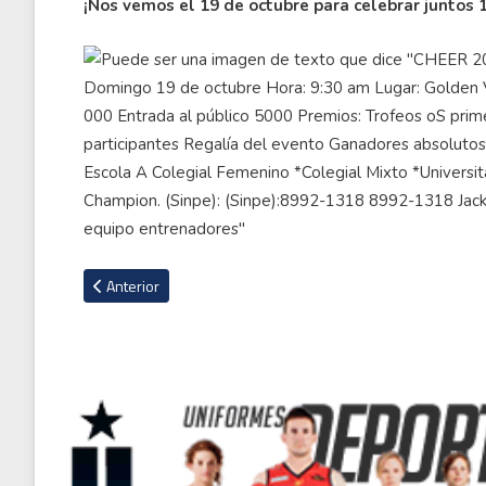
¡Nos vemos el 19 de octubre para celebrar juntos 1
Artículo anterior: Boxeadora tica Naomy Valle pierde en Cana
Anterior