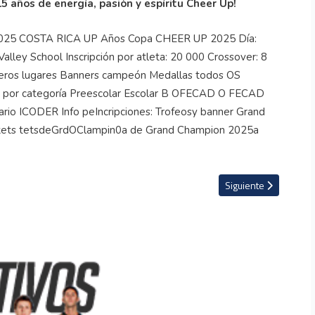
5 años de energía, pasión y espíritu
Cheer
Up!
dá su invicto
Artículo siguiente: E
Siguiente