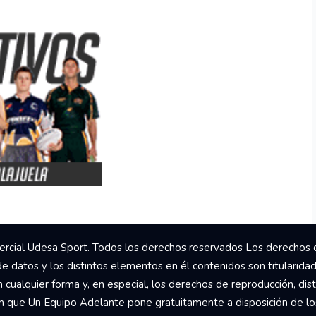
rcial Udesa Sport. Todos los derechos reservados Los derechos 
de datos y los distintos elementos en él contenidos son titularida
ualquier forma y, en especial, los derechos de reproducción, dist
om que Un Equipo Adelante pone gratuitamente a disposición de los 