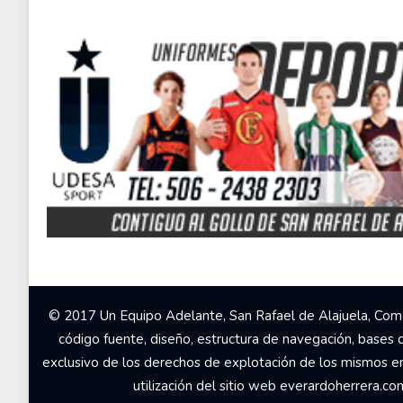
© 2017 Un Equipo Adelante, San Rafael de Alajuela, Come
código fuente, diseño, estructura de navegación, bases 
exclusivo de los derechos de explotación de los mismos en c
utilización del sitio web everardoherrera.c