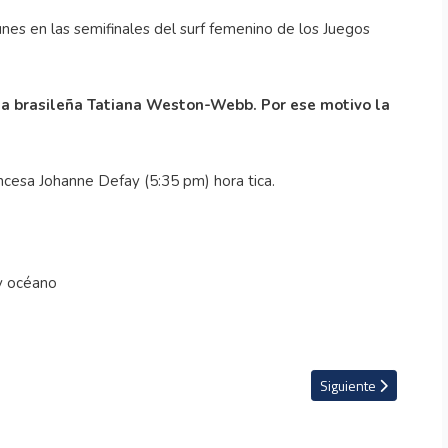
unes en las semifinales del surf femenino de los Juegos
a la brasileña Tatiana Weston-Webb. Por ese motivo la
ancesa Johanne Defay (5:35 pm) hora tica.
canzó para conseguir medalla olímpica
Artículo siguiente: S
Siguiente