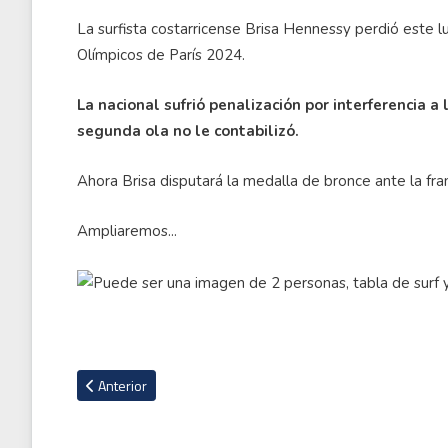
La surfista costarricense Brisa Hennessy perdió este l
Olímpicos de París 2024.
La nacional sufrió penalización por interferencia 
segunda ola no le contabilizó.
Ahora Brisa disputará la medalla de bronce ante la fr
Ampliaremos...
Artículo anterior: Enorme esfuerzo de Brisa Hennessy no al
Anterior