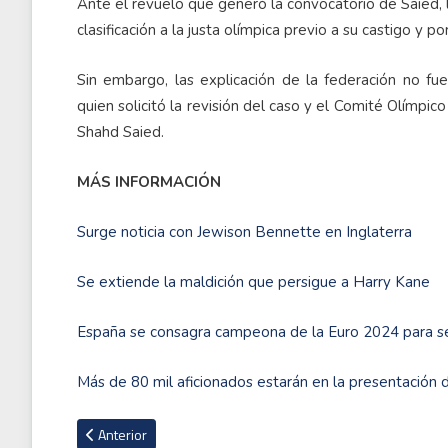
Ante el revuelo que generó la convocatorio de Saied, la
clasificación a la justa olímpica previo a su castigo y p
Sin embargo, las explicación de la federación no fu
quien solicitó la revisión del caso y el Comité Olímpico
Shahd Saied.
MÁS INFORMACIÓN
Surge noticia con Jewison Bennette en Inglaterra
Se extiende la maldición que persigue a Harry Kane
España se consagra campeona de la Euro 2024 para ser
Más de 80 mil aficionados estarán en la presentación
Artículo anterior: Sólo 15 deportistas rusos participarán en 
Anterior