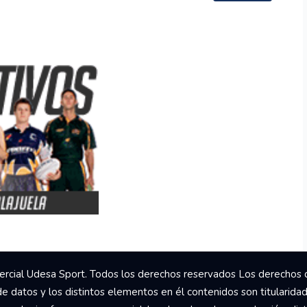
rcial Udesa Sport. Todos los derechos reservados Los derechos 
de datos y los distintos elementos en él contenidos son titularida