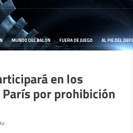
ON
MUNDO DEL BALON
FUERA DE JUEGO
AL PIE DEL DE
articipará en los
París por prohibición