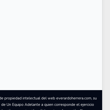
de propiedad intelectual del web everardoherrera.com, su
d de Un Equipo Adelante a quien corresponde el ejercicio