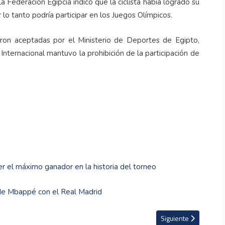
 Federación Egipcia indicó que la ciclista había logrado su
or lo tanto podría participar en los Juegos Olímpicos.
eron aceptadas por el Ministerio de Deportes de Egipto,
 Internacional mantuvo la prohibición de la participación de
 el máximo ganador en la historia del torneo
 de Mbappé con el Real Madrid
los Juegos Olímpicos de París como neutrales
Artículo siguiente: K
Siguiente