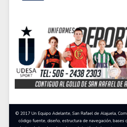
© 2017 Un Equipo Adelante, San Rafael de Alajuela, Come
código fuente, diseño, estructura de navegación, bases 