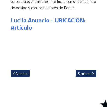
tercero tras una interesante lucha con su compañero
de equipo y con los hombres de Ferrari.
Lucila Anuncio - UBICACION:
Articulo
Artículo anterior: Michael Phelps señala a la Agencia Mundial Anti
Artículo siguiente: 
Anterior
Siguiente