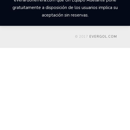
everardoherrera.com que Un Equipo Adelante pone
gratuitamente a disposición de los usuarios implica su
aceptación sin reservas.
© 2017
EVERGOL.COM