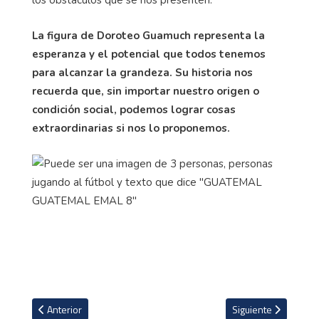
La figura de Doroteo Guamuch representa la
esperanza y el potencial que todos tenemos
para alcanzar la grandeza. Su historia nos
recuerda que, sin importar nuestro origen o
condición social, podemos lograr cosas
extraordinarias si nos lo proponemos.
Artículo anterior: Críticas a Nike por el uniforme femenino olímpi
Artículo siguiente: 
Anterior
Siguiente