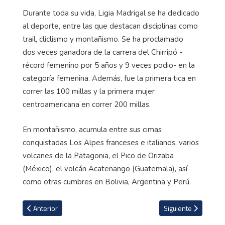
Durante toda su vida, Ligia Madrigal se ha dedicado
al deporte, entre las que destacan disciplinas como
trail, cliclismo y montañismo. Se ha proclamado
dos veces ganadora de la carrera del Chirripó -
récord femenino por 5 años y 9 veces podio- en la
categoría femenina. Además, fue la primera tica en
correr las 100 millas y la primera mujer
centroamericana en correr 200 millas.
En montañismo, acumula entre sus cimas
conquistadas Los Alpes franceses e italianos, varios
volcanes de la Patagonia, el Pico de Orizaba
(México), el volcán Acatenango (Guatemala), así
como otras cumbres en Bolivia, Argentina y Perú.
Artículo anterior: Cayó el invicto de 4 meses que tenía Novak Djok
Artículo siguiente: 
Anterior
Siguiente