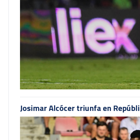
Josimar Alcócer triunfa en Repúbl