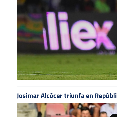
Josimar Alcócer triunfa en Repúbl