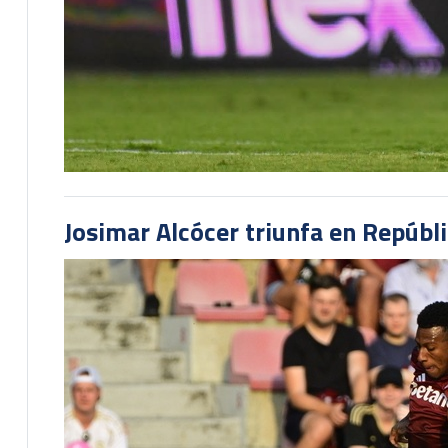
Josimar Alcócer triunfa en Repúbl