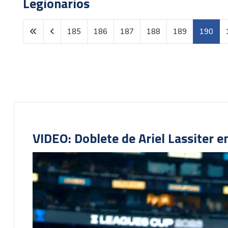
Legionarios
185
186
187
188
189
190
Página 190 de 1602
VIDEO: Doblete de Ariel Lassiter 