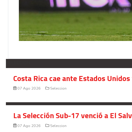
SELECCION
Costa Rica cae ante Estados Unidos 
07 Ago 2026
Seleccion
La Selección Sub-17 venció a El Sal
07 Ago 2026
Seleccion