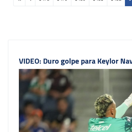
Página 1483 de 1604
VIDEO: Duro golpe para Keylor Na