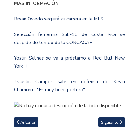
MÁS INFORMACIÓN
Bryan Oviedo seguirá su carrera en la MLS
Selección femenina Sub-15 de Costa Rica se
despide de torneo de la CONCACAF
Yostin Salinas se va a préstamo a Red Bull New
York II
Jeaustin Campos sale en defensa de Kevin
Chamorro: "Es muy buen portero"
Artículo anterior: Otro cubano llega al fútbol nacional de la mano
Artículo siguiente:
Anterior
Siguiente