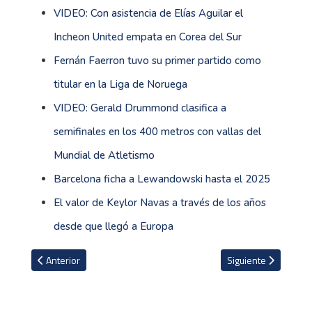
VIDEO: Con asistencia de Elías Aguilar el
Incheon United empata en Corea del Sur
Fernán Faerron tuvo su primer partido como
titular en la Liga de Noruega
VIDEO: Gerald Drummond clasifica a
semifinales en los 400 metros con vallas del
Mundial de Atletismo
Barcelona ficha a Lewandowski hasta el 2025
El valor de Keylor Navas a través de los años
desde que llegó a Europa
Artículo anterior: Juan Pablo Vargas celebra gran victoria de Millon
Artículo siguiente: 
Anterior
Siguiente