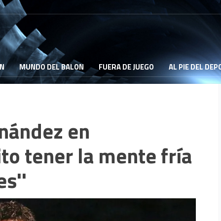
ON
MUNDO DEL BALON
FUERA DE JUEGO
AL PIE DEL DE
rnández en
ito tener la mente fría
s''