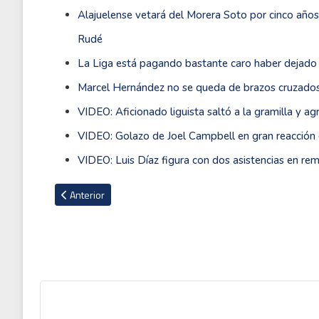
Alajuelense vetará del Morera Soto por cinco años
Rudé
La Liga está pagando bastante caro haber dejado 
Marcel Hernández no se queda de brazos cruzados 
VIDEO: Aficionado liguista saltó a la gramilla y a
VIDEO: Golazo de Joel Campbell en gran reacció
VIDEO: Luis Díaz figura con dos asistencias en 
Artículo anterior: El Saint Gregory School de Costa Rica cu
Anterior