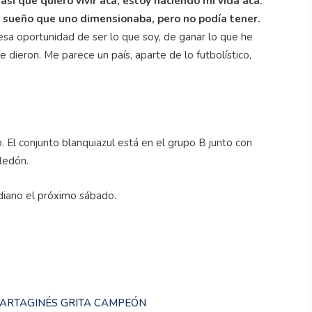
 así que quiero vivir acá, estoy haciendo mi vida acá.
el sueño que uno dimensionaba, pero no podía tener.
esa oportunidad de ser lo que soy, de ganar lo que he
 dieron. Me parece un país, aparte de lo futbolístico,
. El conjunto blanquiazul está en el grupo B junto con
ledón.
diano el próximo sábado.
CARTAGINÉS GRITA CAMPEÓN