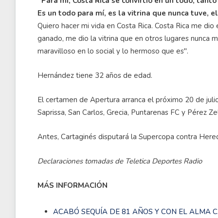
''Para mí, Costa Rica se convirtió en un todo, tanto
Es un todo para mí, es la vitrina que nunca tuve, 
Quiero hacer mi vida en Costa Rica. Costa Rica me dio 
ganado, me dio la vitrina que en otros lugares nunca me
maravilloso en lo social y lo hermoso que es''.
Hernández tiene 32 años de edad.
El certamen de Apertura arranca el próximo 20 de julio
Saprissa, San Carlos, Grecia, Puntarenas FC y Pérez Ze
Antes, Cartaginés disputará la Supercopa contra Here
Declaraciones tomadas de Teletica Deportes Radio
MÁS INFORMACIÓN
ACABÓ SEQUÍA DE 81 AÑOS Y CON EL ALMA 