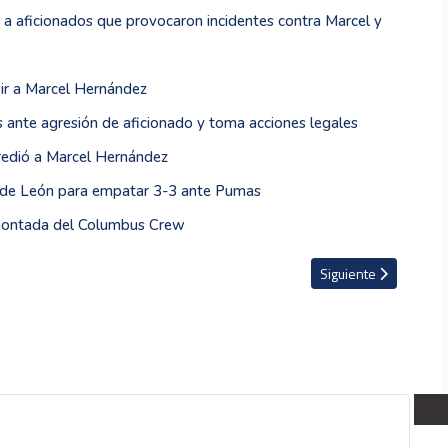
 a aficionados que provocaron incidentes contra Marcel y
ir a Marcel Hernández
ante agresión de aficionado y toma acciones legales
gredió a Marcel Hernández
n de León para empatar 3-3 ante Pumas
remontada del Columbus Crew
lmina subcampeón en Colombia
Artículo siguiente: S
Siguiente
SEL