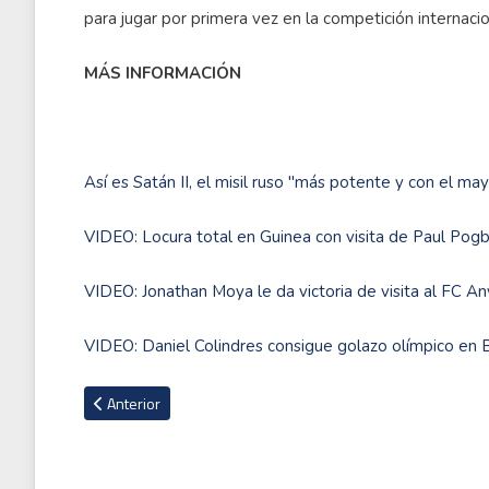
para jugar por primera vez en la competición internacio
MÁS INFORMACIÓN
Así es Satán II, el misil ruso "más potente y con el m
VIDEO: Locura total en Guinea con visita de Paul Pog
VIDEO: Jonathan Moya le da victoria de visita al FC A
VIDEO: Daniel Colindres consigue golazo olímpico en
Artículo anterior: AUDIO: El costarricense Elian Quesada del 
Anterior