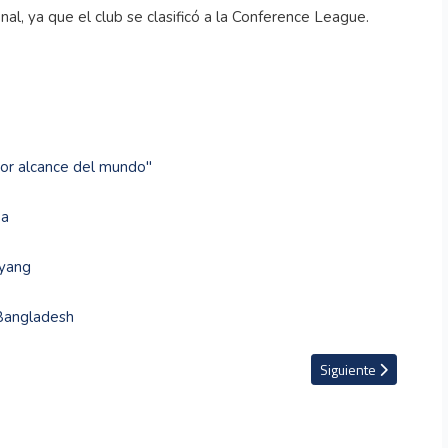
nal, ya que el club se clasificó a la Conference League.
ayor alcance del mundo"
ba
nyang
 Bangladesh
Arsenal y las razones para no venir con la U20
Artículo siguiente: VI
Siguiente