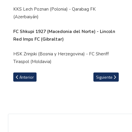
KKS Lech Poznan (Polonia) - Qarabag FK
(Azerbaiyán)
FC Shkupi 1927 (Macedonia del Norte) - Lincoln
Red Imps FC (Gibraltar)
HSK Zrinjski (Bosnia y Herzegovina) - FC Sheriff
Tiraspol (Moldavia)
Artículo anterior: El PSG envía mensaje de apoyo a Keylor Navas y
Artículo siguiente:
Anterior
Siguiente