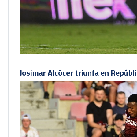
Josimar Alcócer triunfa en Repúbl