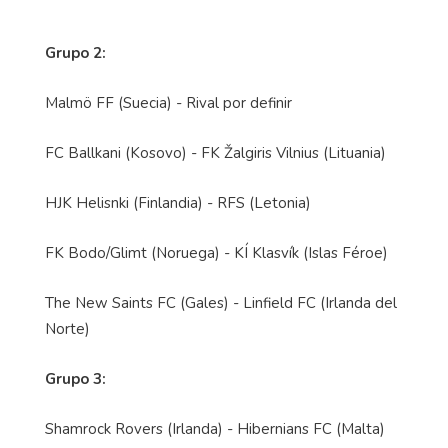
Grupo 2:
Malmö FF (Suecia) - Rival por definir
FC Ballkani (Kosovo) - FK Žalgiris Vilnius (Lituania)
HJK Helisnki (Finlandia) - RFS (Letonia)
FK Bodo/Glimt (Noruega) - KÍ Klasvík (Islas Féroe)
The New Saints FC (Gales) - Linfield FC (Irlanda del
Norte)
Grupo 3:
Shamrock Rovers (Irlanda) - Hibernians FC (Malta)