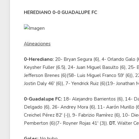
HEREDIANO 0-0 GUADALUPE FC
Alineaciones
0-Herediano:
20- Bryan Segura (6), 4- Orlando Galo (6
Keysher Fuller (6.5), 24- Juan Miguel Basulto (6), 25- 
Jefferson Brenes (6)(58- Luis Miguel Franco 59' (6)),
Jostin Daly 46' (6)), 7- Yendrick Ruiz (6)(19- Jonathan
0-Guadalupe FC:
18- Alejandro Barrientos (6), 14- Dar
Delgado (6), 26- Andrey Mora (6), 11- Aarón Murillo (
Creichel Pérez 82' (-)), 9- Fabrizio Ramírez (6), 10- Di
Pemberton (6)(7- Royner Rojas 41' (3)).
DT.
Walter Cen
Goles:
No hubo