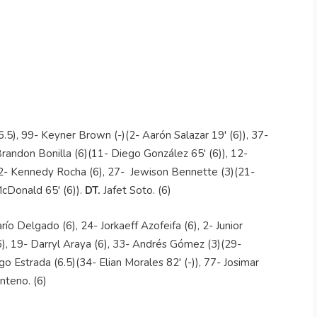
.5), 99- Keyner Brown (-)(2- Aarón Salazar 19' (6)), 37-
Brandon Bonilla (6)(11- Diego González 65' (6)), 12-
 22- Kennedy Rocha (6), 27- Jewison Bennette (3)(21-
 McDonald 65' (6)).
DT.
Jafet Soto. (6)
ío Delgado (6), 24- Jorkaeff Azofeifa (6), 2- Junior
6), 19- Darryl Araya (6), 33- Andrés Gómez (3)(29-
ego Estrada (6.5)(34- Elian Morales 82' (-)), 77- Josimar
teno. (6)