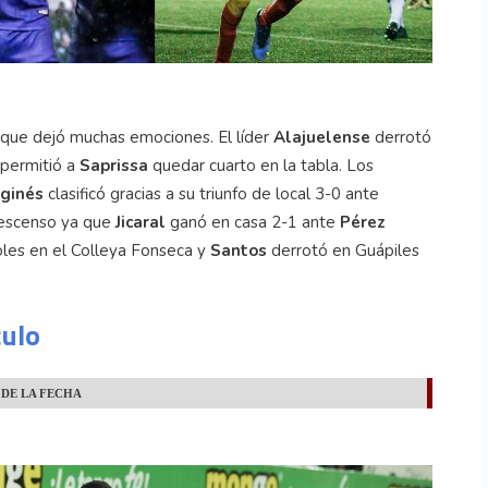
 que dejó muchas emociones. El líder
Alajuelense
derrotó
 permitió a
Saprissa
quedar cuarto en la tabla. Los
ginés
clasificó gracias a su triunfo de local 3-0 ante
descenso ya que
Jicaral
ganó en casa 2-1 ante
Pérez
oles en el Colleya Fonseca y
Santos
derrotó en Guápiles
culo
 DE LA FECHA