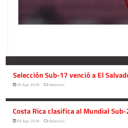
SELECCION
Selección Sub-17 venció a El Salvad
05 Ago 2026
Seleccion
Costa Rica clasifica al Mundial Sub-
04 Ago 2026
Seleccion