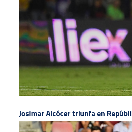
Josimar Alcócer triunfa en Repúbl