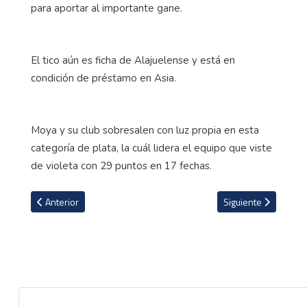
para aportar al importante gane.
El tico aún es ficha de Alajuelense y está en
condición de préstamo en Asia.
Moya y su club sobresalen con luz propia en esta
categoría de plata, la cuál lidera el equipo que viste
de violeta con 29 puntos en 17 fechas.
Artículo anterior: Keylor Navas y el desafío de afrontar un nuevo 'c
Artículo siguiente:
Anterior
Siguiente