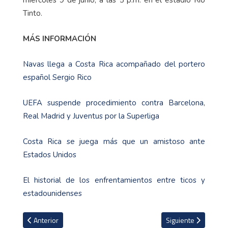
miércoles 9 de junio, a las 5 p.m. en el estadio Río
Tinto.
MÁS INFORMACIÓN
Navas llega a Costa Rica acompañado del portero
español Sergio Rico
UEFA suspende procedimiento contra Barcelona,
Real Madrid y Juventus por la Superliga
Costa Rica se juega más que un amistoso ante
Estados Unidos
El historial de los enfrentamientos entre ticos y
estadounidenses
Artículo anterior: Esteban Alvarado, Bryan Ruiz y Óscar Duarte qu
Artículo siguiente: 
Anterior
Siguiente