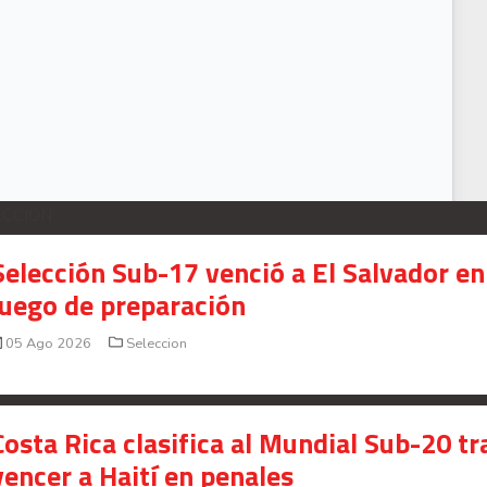
avas entre los nominados a mejor portero de la Liga francesa
ECCION
Selección Sub-17 venció a El Salvador en
juego de preparación
05 Ago 2026
Seleccion
Costa Rica clasifica al Mundial Sub-20 tr
vencer a Haití en penales