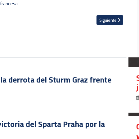
 francesa
a y se acerca a puestos europeos
Artículo siguiente: N
Siguiente
SEL
 la derrota del Sturm Graz frente
victoria del Sparta Praha por la