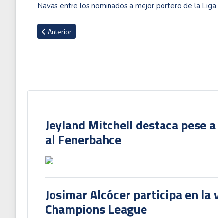
Navas entre los nominados a mejor portero de la Liga
Artículo anterior: Celta gana con Patrick Sequeira en la banc
Anterior
Jeyland Mitchell destaca pese a
al Fenerbahce
Josimar Alcócer participa en la 
Champions League