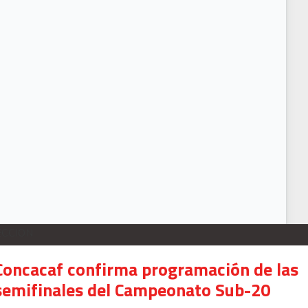
VIDEO: Raquel Rodríguez se corona campeona de la Challenge Cup en Estado
ECCION
Concacaf confirma programación de las
semifinales del Campeonato Sub-20