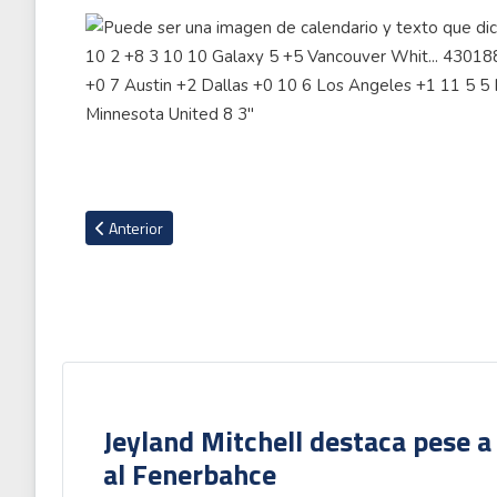
Artículo anterior: Ticos del Comunicaciones y Guastatoya av
Anterior
Jeyland Mitchell destaca pese a
al Fenerbahce