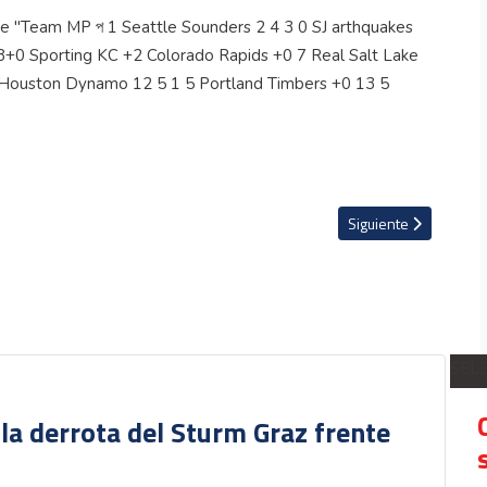
anzan a semifinales en Guatemala
Artículo siguiente: 
Siguiente
SEL
 la derrota del Sturm Graz frente