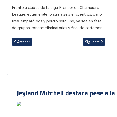
Frente a clubes de la Liga Premier en Champions
League, el generaleño suma seis encuentros, ganó
tres, empató dos y perdió solo uno, ya sea en fase
de grupos, rondas eliminatorias y final de certamen.
Artículo anterior: Navas no tuvo su mejor día y el PSG cae 1-2 ante
Artículo siguiente: 
Anterior
Siguiente
Jeyland Mitchell destaca pese a la