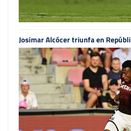
Josimar Alcócer triunfa en Repúbl