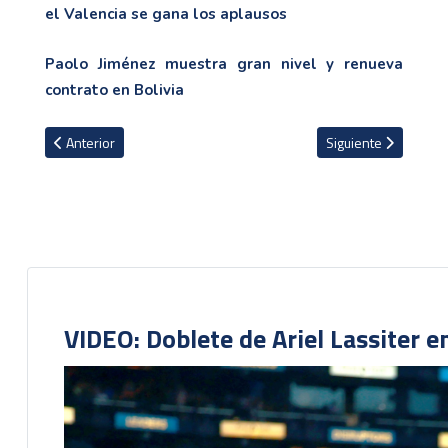
el Valencia se gana los aplausos
Paolo Jiménez muestra gran nivel y renueva
contrato en Bolivia
Artículo anterior: Gerson Torres tendría otra oportunidad en el fút
Artículo siguiente: L
Anterior
Siguiente
VIDEO: Doblete de Ariel Lassiter 