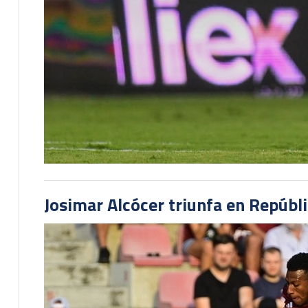
Josimar Alcócer triunfa en Repúbl