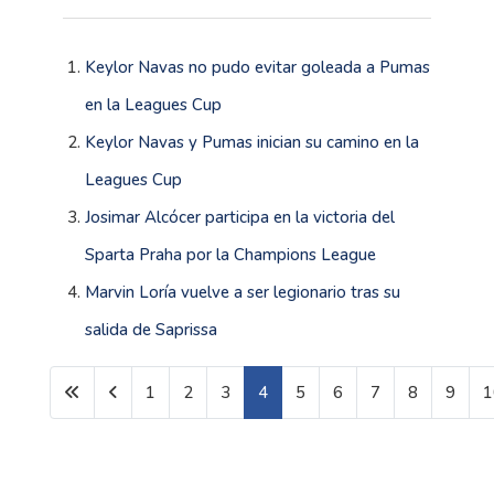
Keylor Navas no pudo evitar goleada a Pumas
en la Leagues Cup
Keylor Navas y Pumas inician su camino en la
Leagues Cup
Josimar Alcócer participa en la victoria del
Sparta Praha por la Champions League
Marvin Loría vuelve a ser legionario tras su
salida de Saprissa
1
2
3
4
5
6
7
8
9
1
Página 4 de 1602