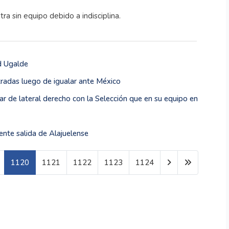
 sin equipo debido a indisciplina.
d Ugalde
radas luego de igualar ante México
gar de lateral derecho con la Selección que en su equipo en
ente salida de Alajuelense
1120
1121
1122
1123
1124
Página 1120 de 1599