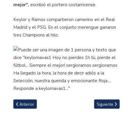
mejor",
escribió el portero costarricense.
Keylor y Ramos compartieron camerino en el Real
Madrid y el PSG. En el conjunto merengue ganaron
tres Champions al hilo.
Artículo anterior: Juan Pablo Vargas y Millonarios se traen empate
Artículo siguiente: 
Anterior
Siguiente